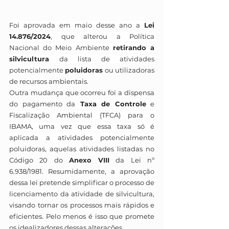
Foi aprovada em maio desse ano a 
Lei 
14.876/2024
, que alterou a Política 
Nacional do Meio Ambiente 
retirando a 
silvicultura 
da lista de atividades 
potencialmente 
poluidoras
ou utilizadoras 
de recursos ambientais. 
Outra mudança que ocorreu foi a dispensa 
do pagamento da
 Taxa de Controle
 e 
Fiscalização Ambiental (TFCA) para o 
IBAMA, uma vez que essa taxa só é 
aplicada a atividades potencialmente 
poluidoras, aquelas atividades listadas no 
Código 20 do 
Anexo VIII
 da Lei nº 
6.938/1981. Resumidamente, a aprovação 
dessa lei pretende simplificar o processo de 
licenciamento da atividade de silvicultura, 
visando tornar os processos mais rápidos e 
eficientes. Pelo menos é isso que promete 
os idealizadores dessas alterações.